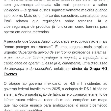
sem governança adequada são mais propensos a sofrer
violações — e geram custos significativamente maiores quando
isso ocorre. Mais de um terço dos executivos consultados pela
PwC relatam que regulações sobre terceiros, IA e
cibersegurança de produtos já funcionam como barreira para
operar em certos mercados.
A pergunta que Souza Junior coloca aos executivos não é mais
"como proteger os sistemas". É uma pergunta mais ampla e
urgente:
"A pergunta deixou de ser 'como proteger os sistemas'
e passou a ser 'como proteger o negócio, a reputação e a
capacidade de operar'. E essa já é, claramente, uma discussão
de liderança e de conselho"
, enfatiza o
diretor do Grupo RG
Eventos
.
O ataque ao governo mexicano, os 4,8 mil incidentes ao
governo federal brasileiro em 2025, o colapso de R$ 1 bilhão no
sistema Pix, a paralisação de fábricas e o comprometimento de
infraestrutura crítica ao redor do mundo compõem um mapa
que não deixa espaço para ambiguidade: o risco cibernético
deixou de ser hipotético.