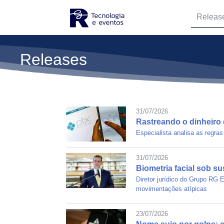
Releas
Releases
31/07/2026
Rastreando o dinheiro 
Especialista analisa as regras
31/07/2026
Biometria facial sob su
Diretor jurídico do Grupo RG 
movimentações atípicas
23/07/2026