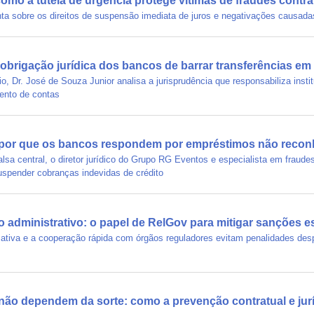
omo a tutela de urgência protege vítimas de fraudes cont
nta sobre os direitos de suspensão imediata de juros e negativações causada
obrigação jurídica dos bancos de barrar transferências em s
io, Dr. José de Souza Junior analisa a jurisprudência que responsabiliza insti
mento de contas
: por que os bancos respondem por empréstimos não reco
lsa central, o diretor jurídico do Grupo RG Eventos e especialista em fraudes
uspender cobranças indevidas de crédito
to administrativo: o papel de RelGov para mitigar sanções e
 ativa e a cooperação rápida com órgãos reguladores evitam penalidades desp
não dependem da sorte: como a prevenção contratual e jurí